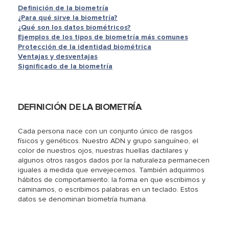
Definición de la biometría
¿Para qué sirve la biometría?
¿Qué son los datos biométricos?
Ejemplos de los tipos de biometría más comunes
Protección de la identidad biométrica
Ventajas y desventajas
Significado de la biometría
DEFINICIÓN DE LA BIOMETRÍA
Cada persona nace con un conjunto único de rasgos
físicos y genéticos. Nuestro ADN y grupo sanguíneo, el
color de nuestros ojos, nuestras huellas dactilares y
algunos otros rasgos dados por la naturaleza permanecen
iguales a medida que envejecemos. También adquirimos
hábitos de comportamiento: la forma en que escribimos y
caminamos, o escribimos palabras en un teclado. Estos
datos se denominan biometría humana.