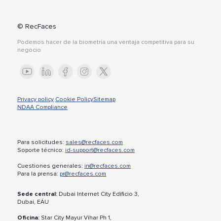
© RecFaces
Podemos hacer de la biometría una ventaja competitiva para su
negocio
Privacy policy
Cookie Policy
Sitemap
NDAA Compliance
Para solicitudes:
sales@recfaces.com
Soporte técnico:
id-support@recfaces.com
Cuestiones generales:
in@recfaces.com
Para la prensa:
pr@recfaces.com
Sede central:
Dubai Internet City Edificio 3,
Dubai, EÁU
Oficina:
Star City Mayur Vihar Ph 1,