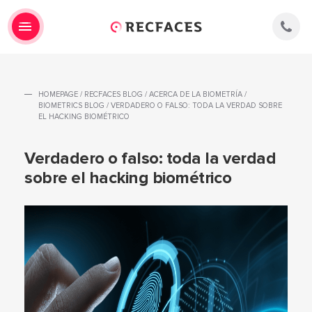
HOMEPAGE
/
RECFACES BLOG
/
ACERCA DE LA BIOMETRÍA
/
BIOMETRICS BLOG
/
VERDADERO O FALSO: TODA LA VERDAD SOBRE
EL HACKING BIOMÉTRICO
Verdadero o falso: toda la verdad
sobre el hacking biométrico