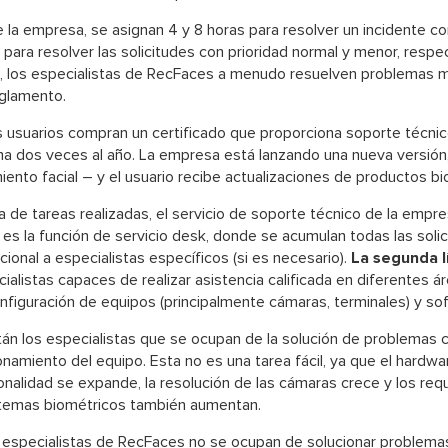
la empresa, se asignan 4 y 8 horas para resolver un incidente con 
as para resolver las solicitudes con prioridad normal y menor, resp
ca, los especialistas de RecFaces a menudo resuelven problemas
eglamento.
los usuarios compran un certificado que proporciona soporte técni
ma dos veces al año. La empresa está lanzando una nueva versión,
ento facial – y el usuario recibe actualizaciones de productos b
de tareas realizadas, el servicio de soporte técnico de la empre
es la función de servicio desk, donde se acumulan todas las solic
cional a especialistas específicos (si es necesario).
La segunda l
alistas capaces de realizar asistencia calificada en diferentes áre
nfiguración de equipos (principalmente cámaras, terminales) y so
án los especialistas que se ocupan de la solución de problemas 
onamiento del equipo. Esta no es una tarea fácil, ya que el hardw
nalidad se expande, la resolución de las cámaras crece y los requ
stemas biométricos también aumentan.
 especialistas de RecFaces no se ocupan de solucionar problemas