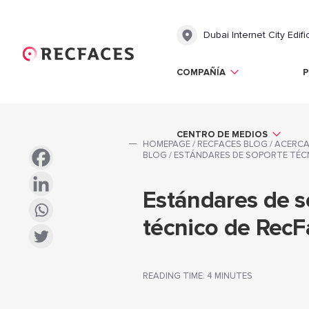
Dubai Internet City Edifi
COMPAÑÍA
СENTRO DE MEDIOS
HOMEPAGE
/
RECFACES BLOG
/
ACERCA
BLOG
/
ESTÁNDARES DE SOPORTE TÉC
Estándares de s
técnico de RecF
READING TIME: 4 MINUTES