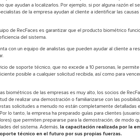
no que ayudan a localizarlos. Por ejemplo, si por alguna razón el s
pecialistas de la empresa ayudan al cliente a identificar las causa
equipo de RecFaces es garantizar que el producto biométrico func
ficiencia del sistema.
a con un equipo de analistas que pueden ayudar al cliente a re
r.
vicio de soporte técnico, que no excede a 10 personas, le permite
ciente posible a cualquier solicitud recibida, así como para vence
mas biométricos de las empresas es muy alto, los socios de RecFac
citud de realizar una demostración o familiarizarse con las posibil
stas solicitudes a menudo no están completamente detalladas 
 Por lo tanto, la empresa ha preparado guías para clientes (usuarios
radores) que permiten prepararse para la demostración, de modo 
dades del sistema. Además,
la capacitación realizada por la e
soporte técnico en el futuro por sus propias fuerzas.