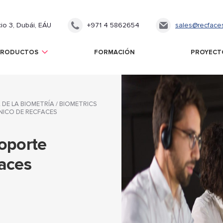
cio 3, Dubái, EÁU
+971 4 5862654
sales@recface
PRODUCTOS
FORMACIÓN
PROYECT
 DE LA BIOMETRÍA
/
BIOMETRICS
NICO DE RECFACES
oporte
aces