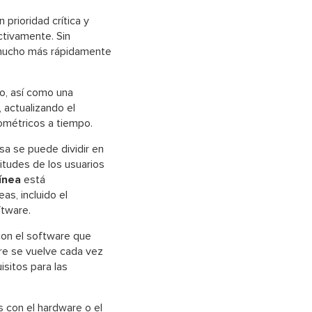
prioridad crítica y
ectivamente. Sin
 mucho más rápidamente
co, así como una
 actualizando el
iométricos a tiempo.
sa se puede dividir en
itudes de los usuarios
ínea
está
as, incluido el
ftware.
con el software que
are se vuelve cada vez
isitos para las
 con el hardware o el