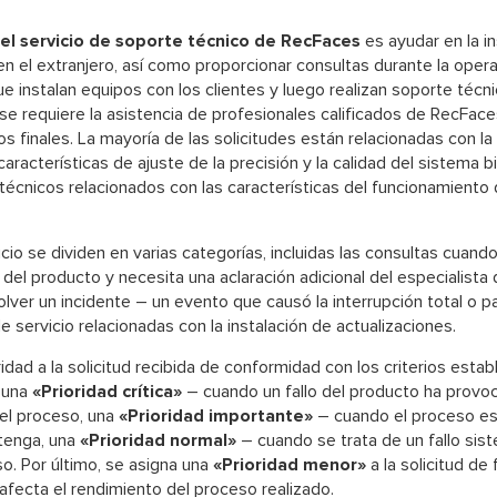
del servicio de soporte técnico de RecFaces
es ayudar en la i
en el extranjero, así como proporcionar consultas durante la opera
ue instalan equipos con los clientes y luego realizan soporte técn
e requiere la asistencia de profesionales calificados de RecFaces,
os finales. La mayoría de las solicitudes están relacionadas con la
 características de ajuste de la precisión y la calidad del sistema 
écnicos relacionados con las características del funcionamiento 
cio se dividen en varias categorías, incluidas las consultas cuando
del producto y necesita una aclaración adicional del especialist
solver un incidente – un evento que causó la interrupción total o p
e servicio relacionadas con la instalación de actualizaciones.
idad a la solicitud recibida de conformidad con los criterios estab
 una
«Prioridad crítica»
– cuando un fallo del producto ha provoc
el proceso, una
«Prioridad importante»
– cuando el proceso est
tenga, una
«Prioridad normal»
– cuando se trata de un fallo si
o. Por último, se asigna una
«Prioridad menor»
a la solicitud de 
afecta el rendimiento del proceso realizado.