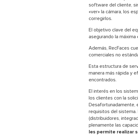
software del cliente, si
«ver» la cámara, los es
corregirlos.
El objetivo clave del 
asegurando la máxima e
Además, RecFaces cuent
comerciales no estánda
Esta estructura de ser
manera más rápida y efi
encontrados.
El interés en los siste
los clientes con la soli
Desafortunadamente, e
requisitos del sistema.
(distribuidores, integ
plenamente las capaci
les permite realizar 