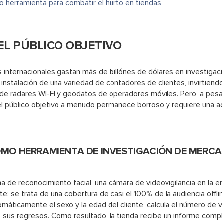
 herramienta para combatir el hurto en tiendas
EL PÚBLICO OBJETIVO
 internacionales gastan más de billónes de dólares en investiga
 instalación de una variedad de contadores de clientes, invirtiendo
n de radares WI-FI y geodatos de operadores móviles. Pero, a pes
del público objetivo a menudo permanece borroso y requiere una ac
OMO HERRAMIENTA DE INVESTIGACIÓN DE MERC
 de reconocimiento facial, una cámara de videovigilancia en la en
nte: se trata de una cobertura de casi el 100% de la audiencia offli
áticamente el sexo y la edad del cliente, calcula el número de vi
 sus regresos. Como resultado, la tienda recibe un informe compl