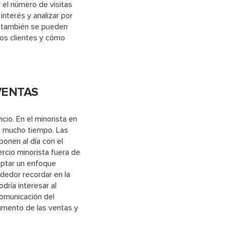
 el número de visitas
interés y analizar por
a también se pueden
evos clientes y cómo
VENTAS
cio. En el minorista en
te mucho tiempo. Las
ponen al día con el
rcio minorista fuera de
optar un enfoque
dedor recordar en la
dría interesar al
comunicación del
aumento de las ventas y