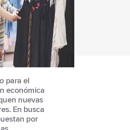
o para el
ión económica
squen nuevas
res. En busca
apuestan por
Las