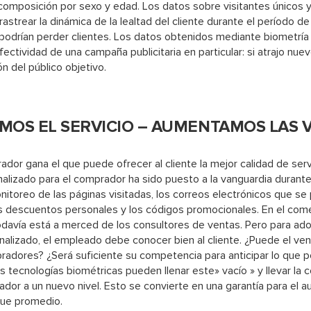
 composición por sexo y edad. Los datos sobre visitantes únicos y
rastrear la dinámica de la lealtad del cliente durante el período de 
podrían perder clientes. Los datos obtenidos mediante biometrí
 efectividad de una campaña publicitaria en particular: si atrajo nu
n del público objetivo.
MOS EL SERVICIO – AUMENTAMOS LAS 
rador gana el que puede ofrecer al cliente la mejor calidad de servi
onalizado para el comprador ha sido puesto a la vanguardia duran
nitoreo de las páginas visitadas, los correos electrónicos que se 
los descuentos personales y los códigos promocionales. En el come
odavía está a merced de los consultores de ventas. Pero para ad
lizado, el empleado debe conocer bien al cliente. ¿Puede el ven
adores? ¿Será suficiente su competencia para anticipar lo que po
s tecnologías biométricas pueden llenar este» vacío » y llevar la 
dor a un nuevo nivel. Esto se convierte en una garantía para el 
que promedio.