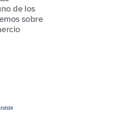
uno de los
aremos sobre
mercio
rvicio