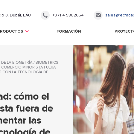
cio 3, Dubái, EÁU
+971 4 5862654
sales@recface
PRODUCTOS
FORMACIÓN
PROYECT
 DE LA BIOMETRÍA
/
BIOMETRICS
 COMERCIO MINORISTA FUERA
AS CON LA TECNOLOGÍA DE
ad: cómo el
sta fuera de
entar las
ecnología de