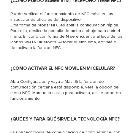
¿CÓMO PUEDO SABER SI MI TELÉFONO TIENE NFC?
Puede verificar el funcionamiento de NFC móvil en las
instrucciones oficiales del dispositivo.
Otra forma de probar NFC es abrir la configuración rápida.
Para ello, deslice la pantalla de arriba a abajo para abrir el
menú. El icono con forma de N se encuentra al lado de los
iconos Wi-Fi y Bluetooth. Al tocar el emblema, activará o
desactivará la función NFC.
¿CÓMO ACTIVAR EL NFC MÓVIL EN MI CELULAR?
Abra Configuración y vaya a Más. Si la función de
comunicación cercana está disponible, verá la opción del
menú NFC. Marque la casilla para activarla, así se pone en
funcionamiento.
¿QUÉ ES Y PARA QUÉ SIRVE LA TECNOLOGÍA NFC?
Es una tecnología de comunicación de corto alcance, con